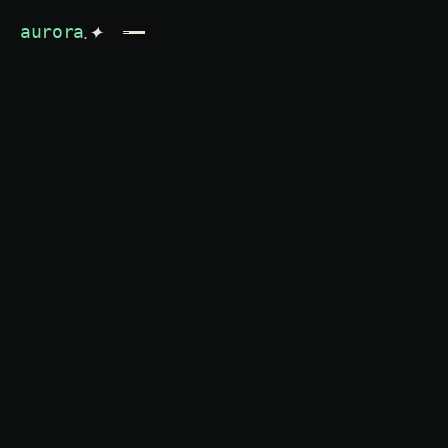
.✦
aurora