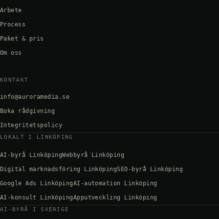
Arbete
Process
Paket & pris
Om oss
KONTAKT
info@auroramedia.se
Boka rådgivning
Integritetspolicy
LOKALT I LINKÖPING
AI-byrå Linköping
Webbyrå Linköping
Digital marknadsföring Linköping
SEO-byrå Linköping
Google Ads Linköping
AI-automation Linköping
AI-konsult Linköping
Apputveckling Linköping
AI-BYRÅ I SVERIGE