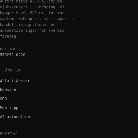
Aurora Media AB — AI-driven
mjukvarubyrå i Linköping. Vi
bygger SaaS, MVP:er, interna
system, webbappar, mobilappar, e-
handel, integrationer och
automatiseringar för svenska
företag.
ORG.NR
559272-0220
TJÄNSTER
Alla tjänster
Hemsidor
SEO
Mobilapp
AI-automation
FÖRETAG