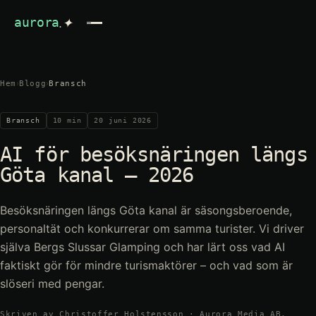
.✦
aurora
›
›
Hem
Blogg
Bransch
Bransch
10
min
20 juni 2026
AI för besöksnäringen längs
Göta kanal – 2026
Besöksnäringen längs Göta kanal är säsongsberoende,
personaltät och konkurrerar om samma turister. Vi driver
själva Bergs Slussar Glamping och har lärt oss vad AI
faktiskt gör för mindre turismaktörer – och vad som är
slöseri med pengar.
Skriven av Christoffer Holstensson · Aurora Media AB,