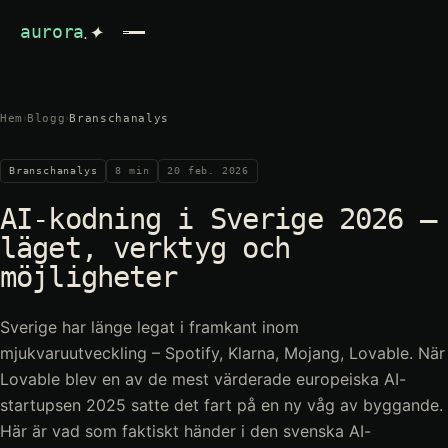
.✦
aurora
›
›
Hem
Blogg
Branschanalys
Branschanalys
8
min
20 feb. 2026
AI-kodning i Sverige 2026 –
läget, verktyg och
möjligheter
Sverige har länge legat i framkant inom
mjukvaruutveckling – Spotify, Klarna, Mojang, Lovable. När
Lovable blev en av de mest värderade europeiska AI-
startupsen 2025 satte det fart på en ny våg av byggande.
Här är vad som faktiskt händer i den svenska AI-