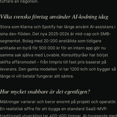
tuffare än någonsin.
Vilka svenska företag använder AI-kodning idag
Stora som Klarna och Spotify har länge använt AI-assistans i
sina dev-flöden. Det nya 2025-2026 är mid-cap och SMB-
segmentet. Bolag med 20-200 anställda som tidigare
anlitade en byrå för 500 000 kr för en intern app gör nu
samma sak själva med Lovable. Konsultbyråer har börjat
skifta affärsmodell – från timpris till fast pris baserat på
leverans. Den gamla modellen 'vi tar 1200 kr/h och bygger så
länge ni vill betala' fungerar allt sämre.
Hur mycket snabbare är det egentligen?
Mätningar varierar och beror enormt på projekt och operatör.
En realistisk siffra för att bygga en standard SaaS-MVP:
traditionell utveckling tar 400-600 timmar. AI-byggande med