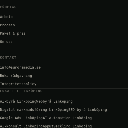
FÖRETAG
Arbete
Process
Paket & pris
Om oss
KONTAKT
info@auroramedia.se
Boka rådgivning
Integritetspolicy
LOKALT I LINKÖPING
AI-byrå Linköping
Webbyrå Linköping
Digital marknadsföring Linköping
SEO-byrå Linköping
Google Ads Linköping
AI-automation Linköping
AI-konsult Linköping
Apputveckling Linköping