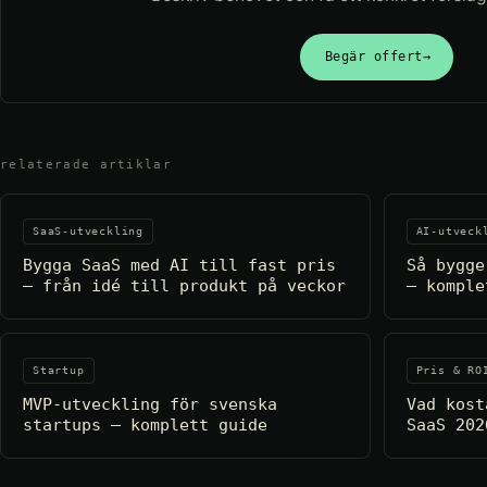
Begär offert
→
relaterade artiklar
SaaS-utveckling
AI-utveck
Bygga SaaS med AI till fast pris
Så bygge
– från idé till produkt på veckor
– komple
Startup
Pris & RO
MVP-utveckling för svenska
Vad kost
startups – komplett guide
SaaS 202