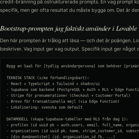
credit-bränning på ostrukturerade prompts. En vag prompt ko
specifik, men ger ofta resultat du måste bygga om. Det är den
Bootstrap-prompten jag faktiskt använder i Lovable
Den här prompten är tråkig att läsa — och det är poängen. L
beskriver. Vag input ger vag output. Specifik input ger något d
Bygg en SaaS för [tydlig användarpersona] som behöver [primär
TEKNISK STACK (icke förhandlingsbart):

- React + TypeScript + Tailwind + shadcn/ui

- Supabase som backend (PostgreSQL + Auth + RLS + Edge Functi
- Stripe för prenumerationer (Checkout + Customer Portal)

- Brevo för transaktionella mejl (via Edge Function)

- Lokalisering: svenska som default

DATAMODELL (skapa Supabase-tabeller med RLS från dag 1):

- profiles (id uuid pk → auth.users, email, full_name, organi
- organizations (id uuid pk, name, stripe_customer_id, subscr
- [din domänentitet] (id, organization_id fk, ...)
