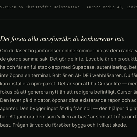
Skriven av Christoffer Holstensson · Aurora Media AB, Link
Det första alla missförstår: de konkurrerar inte
Om du läser tio jämförelser online kommer nio av dem ranka
de gjorde samma sak. Det gör de inte. Lovable är en produktb
ha och får en fullstack-app med Supabase, autentisering, be
inte öppna en terminal. Bolt är en AI-IDE i webbläsaren. Du får
kan installera npm-paket. Det är som att ha Cursor lite — m
fokus på att generera nytt än att redigera befintligt. Cursor 
Den lever på din dator, öppnar dina existerande repon och ac
agenter. Den bygger inget åt dig från noll — den hjälper dig
har. Att jämföra dem som 'vilken är bäst' är som att fråga om
bäst. Frågan är vad du försöker bygga och i vilket skede.