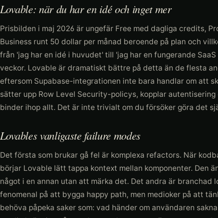
Lovable: när du har en idé och inget mer
Prisbilden i maj 2026 är ungefär Free med dagliga credits, Pr
Business runt 50 dollar per månad beroende på plan och villk
från 'jag har en idé i huvudet' till 'jag har en fungerande Saa
veckor. Lovable är dramatiskt bättre på detta än de flesta an
eftersom Supabase-integrationen inte bara handlar om att sk
sätter upp Row Level Security-policys, kopplar autentisering
binder ihop allt. Det är inte trivialt om du försöker göra det sjä
Lovables vanligaste failure modes
Det första som brukar gå fel är komplexa refactors. När kodba
börjar Lovable lätt tappa kontext mellan komponenter. Den änd
något i en annan utan att märka det. Det andra är branchad l
fenomenal på att bygga happy path, men medioker på att tänk
behöva påpeka saker som: vad händer om användaren saknar