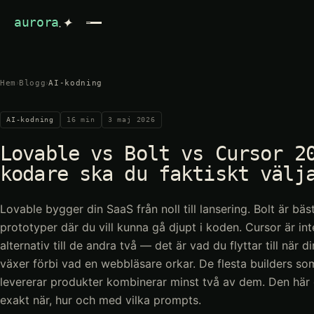
.✦
aurora
›
›
Hem
Blogg
AI-kodning
AI-kodning
16
min
3 maj 2026
Lovable vs Bolt vs Cursor 2
kodare ska du faktiskt välj
Lovable bygger din SaaS från noll till lansering. Bolt är bä
prototyper där du vill kunna gå djupt i koden. Cursor är int
alternativ till de andra två — det är vad du flyttar till när d
växer förbi vad en webbläsare orkar. De flesta builders som
levererar produkter kombinerar minst två av dem. Den här 
exakt när, hur och med vilka prompts.