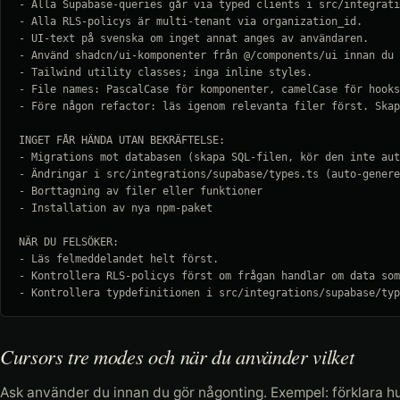
- Alla Supabase-queries går via typed clients i src/integrati
- Alla RLS-policys är multi-tenant via organization_id.

- UI-text på svenska om inget annat anges av användaren.

- Använd shadcn/ui-komponenter från @/components/ui innan du 
- Tailwind utility classes; inga inline styles.

- File names: PascalCase för komponenter, camelCase för hooks
- Före någon refactor: läs igenom relevanta filer först. Skap
INGET FÅR HÄNDA UTAN BEKRÄFTELSE:

- Migrations mot databasen (skapa SQL-filen, kör den inte aut
- Ändringar i src/integrations/supabase/types.ts (auto-genere
- Borttagning av filer eller funktioner

- Installation av nya npm-paket

NÄR DU FELSÖKER:

- Läs felmeddelandet helt först.

- Kontrollera RLS-policys först om frågan handlar om data som
- Kontrollera typdefinitionen i src/integrations/supabase/typ
Cursors tre modes och när du använder vilket
Ask använder du innan du gör någonting. Exempel: förklara hu