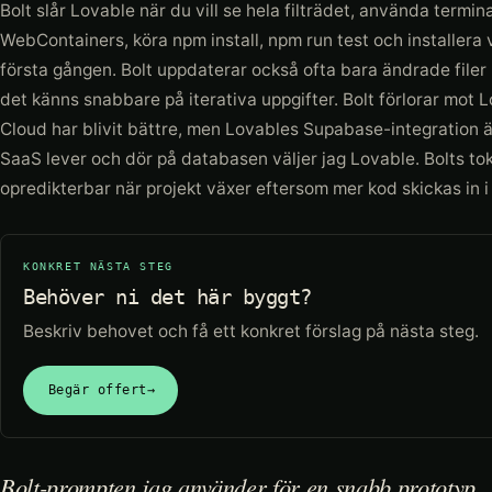
Bolt slår Lovable när du vill se hela filträdet, använda termin
WebContainers, köra npm install, npm run test och installera 
första gången. Bolt uppdaterar också ofta bara ändrade filer m
det känns snabbare på iterativa uppgifter. Bolt förlorar mot L
Cloud har blivit bättre, men Lovables Supabase-integration 
SaaS lever och dör på databasen väljer jag Lovable. Bolts t
opredikterbar när projekt växer eftersom mer kod skickas in i
KONKRET NÄSTA STEG
Behöver ni det här byggt?
Beskriv behovet och få ett konkret förslag på nästa steg.
Begär offert
→
Bolt-prompten jag använder för en snabb prototyp