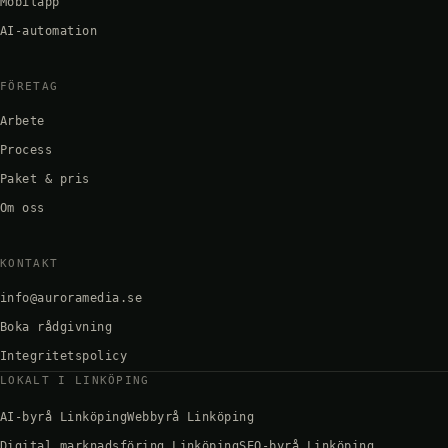
Mobilapp
AI-automation
FÖRETAG
Arbete
Process
Paket & pris
Om oss
KONTAKT
info@auroramedia.se
Boka rådgivning
Integritetspolicy
LOKALT I LINKÖPING
AI-byrå Linköping
Webbyrå Linköping
Digital marknadsföring Linköping
SEO-byrå Linköping