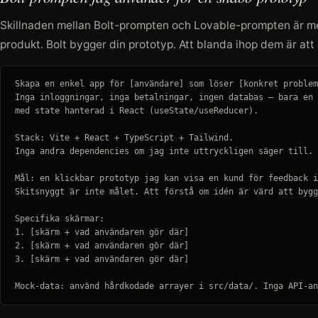
Skillnaden mellan Bolt-prompten och Lovable-prompten är m
produkt. Bolt bygger din prototyp. Att blanda ihop dem är att b
Skapa en enkel app för [användare] som löser [konkret problem
Inga inloggningar, inga betalningar, ingen databas — bara en 
med state hanterad i React (useState/useReducer). 

Stack: Vite + React + TypeScript + Tailwind. 

Inga andra dependencies om jag inte uttryckligen säger till.

Mål: en klickbar prototyp jag kan visa en kund för feedback i
Skitsnyggt är inte målet. Att förstå om idén är värd att bygg
Specifika skärmar:

1. [skärm + vad användaren gör där]

2. [skärm + vad användaren gör där]

3. [skärm + vad användaren gör där]

Mock-data: använd hårdkodade arrayer i src/data/. Inga API-an