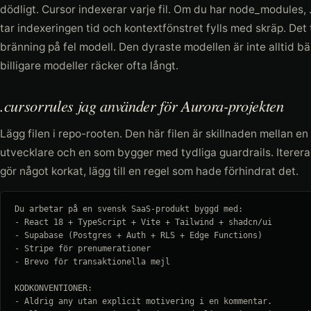
dödligt. Cursor indexerar varje fil. Om du har node_modules, .n
tar indexeringen tid och kontextfönstret fylls med skräp. Det 
bränning på fel modell. Den dyraste modellen är inte alltid bä
billigare modeller räcker ofta långt.
.cursorrules jag använder för Aurora-projekten
Lägg filen i repo-rooten. Den här filen är skillnaden mellan 
utvecklare och en som bygger med tydliga guardrails. Iterera
gör något korkat, lägg till en regel som hade förhindrat det.
Du arbetar på en svensk SaaS-produkt byggd med:

- React 18 + TypeScript + Vite + Tailwind + shadcn/ui

- Supabase (Postgres + Auth + RLS + Edge Functions)

- Stripe för prenumerationer

- Brevo för transaktionella mejl

KODKONVENTIONER:

- Aldrig any utan explicit motivering i en kommentar.
