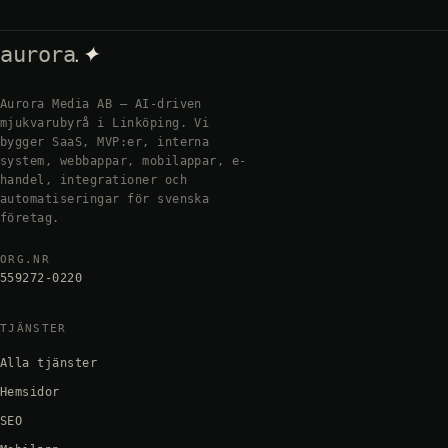
.✦
aurora
Aurora Media AB — AI-driven
mjukvarubyrå i Linköping. Vi
bygger SaaS, MVP:er, interna
system, webbappar, mobilappar, e-
handel, integrationer och
automatiseringar för svenska
företag.
ORG.NR
559272-0220
TJÄNSTER
Alla tjänster
Hemsidor
SEO