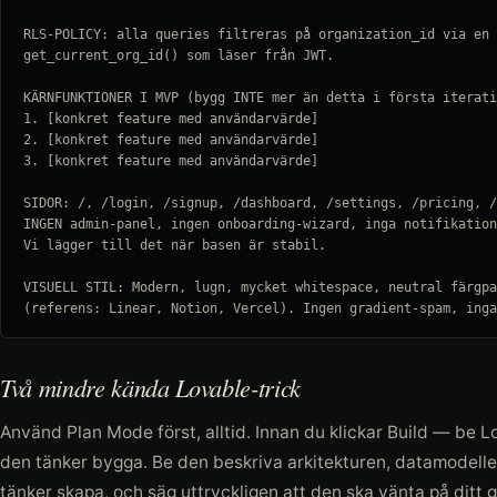
RLS-POLICY: alla queries filtreras på organization_id via en 
get_current_org_id() som läser från JWT.

KÄRNFUNKTIONER I MVP (bygg INTE mer än detta i första iterati
1. [konkret feature med användarvärde]

2. [konkret feature med användarvärde]

3. [konkret feature med användarvärde]

SIDOR: /, /login, /signup, /dashboard, /settings, /pricing, /
INGEN admin-panel, ingen onboarding-wizard, inga notifikation
Vi lägger till det när basen är stabil.

VISUELL STIL: Modern, lugn, mycket whitespace, neutral färgpa
(referens: Linear, Notion, Vercel). Ingen gradient-spam, inga
Två mindre kända Lovable-trick
Använd Plan Mode först, alltid. Innan du klickar Build — be L
den tänker bygga. Be den beskriva arkitekturen, datamodell
tänker skapa, och säg uttryckligen att den ska vänta på ditt 