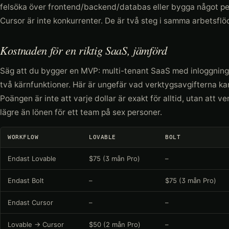
felsöka över frontend/backend/databas eller bygga något pe
Cursor är inte konkurrenter. De är två steg i samma arbetsflö
Kostnaden för en riktig SaaS, jämförd
Säg att du bygger en MVP: multi-tenant SaaS med inloggnin
två kärnfunktioner. Här är ungefär vad verktygsavgifterna ka
Poängen är inte att varje dollar är exakt för alltid, utan att
lägre än lönen för ett team på sex personer.
WORKFLOW
LOVABLE
BOLT
Endast Lovable
$75 (3 mån Pro)
–
Endast Bolt
–
$75 (3 mån Pro)
Endast Cursor
–
–
Lovable → Cursor
$50 (2 mån Pro)
–