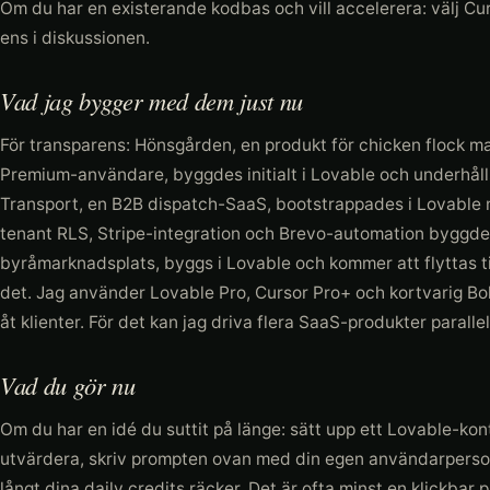
Om du har en existerande kodbas och vill accelerera: välj Cu
ens i diskussionen.
Vad jag bygger med dem just nu
För transparens: Hönsgården, en produkt för chicken flock
Premium-användare, byggdes initialt i Lovable och underhåll
Transport, en B2B dispatch-SaaS, bootstrappades i Lovable 
tenant RLS, Stripe-integration och Brevo-automation byggdes
byråmarknadsplats, byggs i Lovable och kommer att flyttas til
det. Jag använder Lovable Pro, Cursor Pro+ och kortvarig Bol
åt klienter. För det kan jag driva flera SaaS-produkter paralle
Vad du gör nu
Om du har en idé du suttit på länge: sätt upp ett Lovable-kon
utvärdera, skriv prompten ovan med din egen användarpers
långt dina daily credits räcker. Det är ofta minst en klickbar