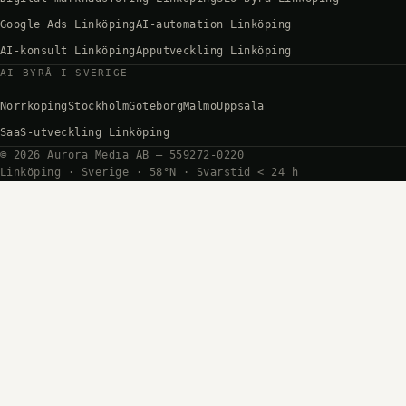
Google Ads Linköping
AI-automation Linköping
AI-konsult Linköping
Apputveckling Linköping
AI-BYRÅ I SVERIGE
Norrköping
Stockholm
Göteborg
Malmö
Uppsala
SaaS-utveckling Linköping
©
2026
Aurora Media AB — 559272-0220
Linköping · Sverige · 58°N · Svarstid < 24 h