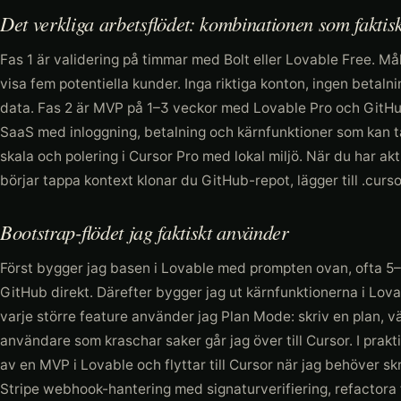
Det verkliga arbetsflödet: kombinationen som faktis
Fas 1 är validering på timmar med Bolt eller Lovable Free. Må
visa fem potentiella kunder. Inga riktiga konton, ingen betal
data. Fas 2 är MVP på 1–3 veckor med Lovable Pro och GitH
SaaS med inloggning, betalning och kärnfunktioner som kan ta
skala och polering i Cursor Pro med lokal miljö. När du har a
börjar tappa kontext klonar du GitHub-repot, lägger till .curso
Bootstrap-flödet jag faktiskt använder
Först bygger jag basen i Lovable med prompten ovan, ofta 5–1
GitHub direkt. Därefter bygger jag ut kärnfunktionerna i Lovab
varje större feature använder jag Plan Mode: skriv en plan, 
användare som kraschar saker går jag över till Cursor. I prak
av en MVP i Lovable och flyttar till Cursor när jag behöver s
Stripe webhook-hantering med signaturverifiering, refactora fl