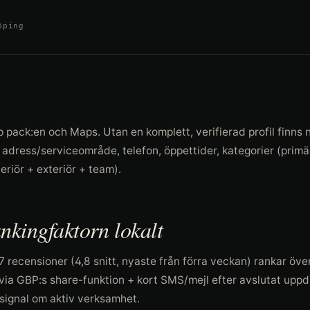
öping
pack:en och Maps. Utan en komplett, verifierad profil finns ni
 adress/serviceområde, telefon, öppettider, kategorier (primä
eriör + exteriör + team).
ankingfaktorn lokalt
47 recensioner (4,8 snitt, nyaste från förra veckan) rankar öv
 via GBP:s share-funktion + kort SMS/mejl efter avslutat uppd
signal om aktiv verksamhet.