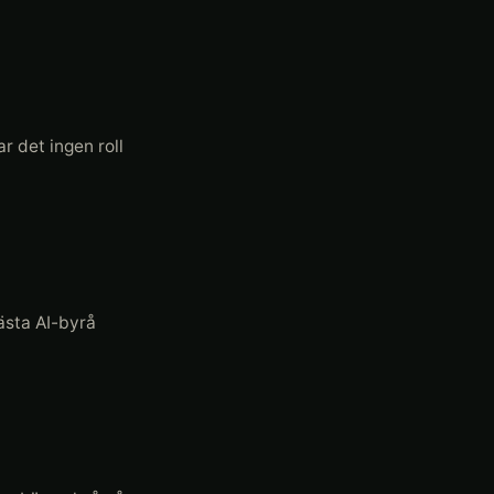
r det ingen roll
ästa AI-byrå