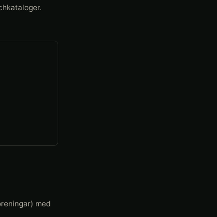
chkataloger.
öreningar) med