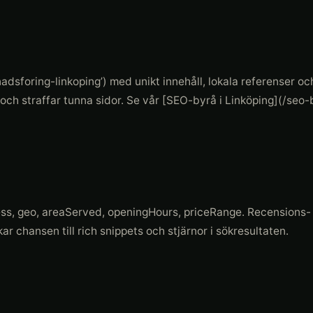
knadsforing-linkoping’) med unikt innehåll, lokala referenser oc
ch straffar tunna sidor. Se vår [SEO-byrå i Linköping](/seo-
ss, geo, areaServed, openingHours, priceRange. Recensions-
r chansen till rich snippets och stjärnor i sökresultaten.