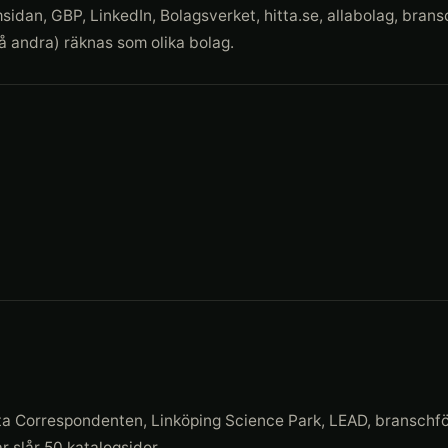
dan, GBP, LinkedIn, Bolagsverket, hitta.se, allabolag, brans
på andra) räknas som olika bolag.
ta Correspondenten, Linköping Science Park, LEAD, branschf
kar slår 50 katalogsidor.