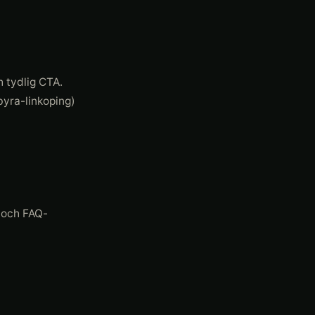
h tydlig CTA.
byra-linkoping)
 och FAQ-