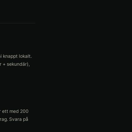
 knappt lokalt.
r + sekundär),
er ett med 200
rag. Svara på