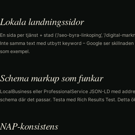
Lokala landningssidor
En sida per tjänst + stad (‘/seo-byra-linkoping’, ‘/digital-mar
Inte samma text med utbytt keyword – Google ser skillnaden o
som exempel.
Schema markup som funkar
LocalBusiness eller ProfessionalService JSON-LD med addre
schema där det passar. Testa med Rich Results Test. Detta öka
NAP-konsistens