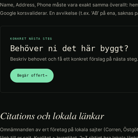
Name, Address, Phone måste vara exakt samma överallt: hemsi
Google korsvaliderar. En avvikelse (t.ex. ‘AB’ på ena, saknas 
KONKRET NÄSTA STEG
Behöver ni det här byggt?
Beskriv behovet och få ett konkret förslag på nästa steg.
Begär offert
→
Citations och lokala länkar
Omnämnanden av ert företag på lokala sajter (Corren, Östgö
länk till er sajt. Kvalitet > kvantitet. 2–3 riktigt bra lokala län