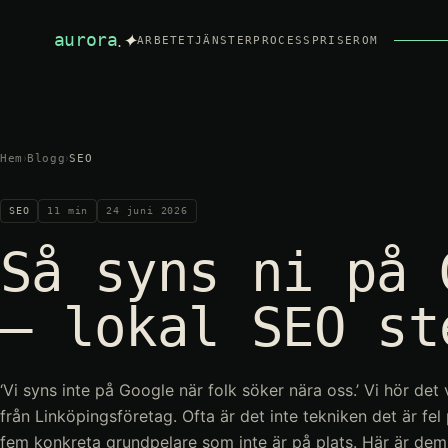
.✦
aurora
ARBETE
TJÄNSTER
PROCESS
PRISER
OM
›
›
Hem
Blogg
SEO
SEO
11
min
24 juni 2026
Så syns ni på 
– lokal SEO st
‘Vi syns inte på Google när folk söker nära oss.’ Vi hör det
från Linköpingsföretag. Ofta är det inte tekniken det är fel 
fem konkreta grundpelare som inte är på plats. Här är dem