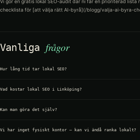
Vi gör en gratis lokal SEO-audit där ni får en prioriterad lis
checklista för [att välja rätt AI-byrå](/blogg/valja-ai-byra-ch
frågor
Vanliga
Hur lång tid tar lokal SEO?
Vad kostar lokal SEO i Linköping?
Kan man göra det själv?
Vi har inget fysiskt kontor – kan vi ändå ranka lokalt?