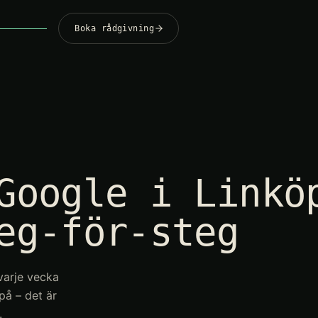
Boka rådgivning
Google i Linkö
eg-för-steg
 varje vecka
på – det är
.