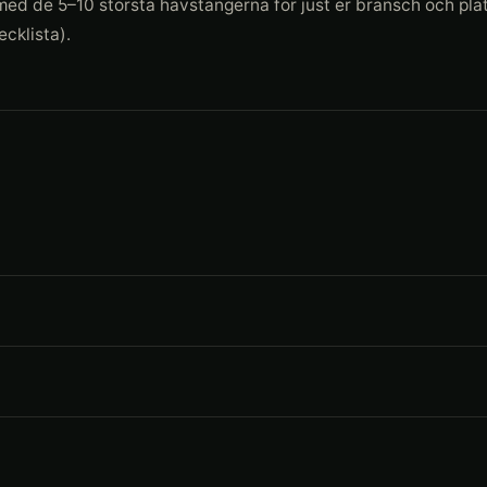
ta med de 5–10 största hävstängerna för just er bransch och pla
ecklista).