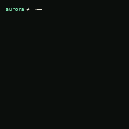
.✦
aurora