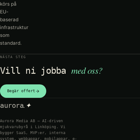
körs på
EU-
baserad
infrastruktur
som
standard.
NÄSTA STEG
med oss?
Vill ni jobba
Begär offert
.✦
aurora
Aurora Media AB — AI-driven
mjukvarubyrå i Linköping. Vi
bygger SaaS, MVP:er, interna
system, webbappar, mobilappar, e-