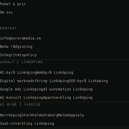
Paket & pris
Om oss
KONTAKT
info@auroramedia.se
Boka rådgivning
Integritetspolicy
LOKALT I LINKÖPING
AI-byrå Linköping
Webbyrå Linköping
Digital marknadsföring Linköping
SEO-byrå Linköping
Google Ads Linköping
AI-automation Linköping
AI-konsult Linköping
Apputveckling Linköping
AI-BYRÅ I SVERIGE
Norrköping
Stockholm
Göteborg
Malmö
Uppsala
SaaS-utveckling Linköping