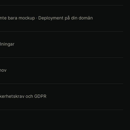
 inte bara mockup · Deployment på din domän
alningar
ehov
Säkerhetskrav och GDPR