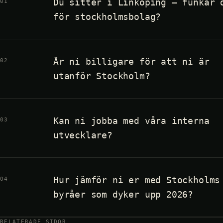
Du sitter i Linköping – funkar 
01
för stockholmsbolag?
Är ni billigare för att ni är
02
utanför Stockholm?
Kan ni jobba med våra interna
03
utvecklare?
Hur jämför ni er med Stockholms
04
byråer som dyker upp 2026?
RELATERADE SIDOR