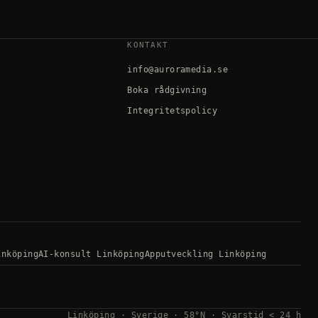
KONTAKT
info@auroramedia.se
Boka rådgivning
Integritetspolicy
inköping
AI-konsult Linköping
Apputveckling Linköping
Linköping · Sverige · 58°N · Svarstid < 24 h