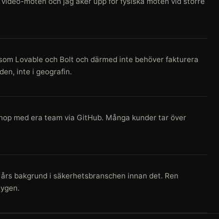
r video-möten och jag åker upp för fysiska möten vid större
g som Lovable och Bolt och därmed inte behöver fakturera
en, inte i geografin.
a ihop med era team via GitHub. Många kunder tar över
 års bakgrund i säkerhetsbranschen innan det. Ren
tygen.