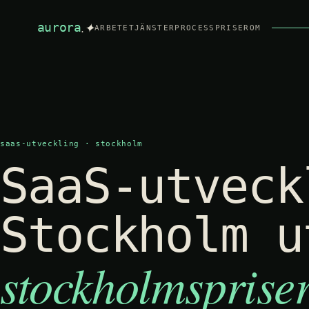
.✦
aurora
ARBETE
TJÄNSTER
PROCESS
PRISER
OM
saas-utveckling
·
stockholm
SaaS-utveck
Stockholm u
stockholmsprise