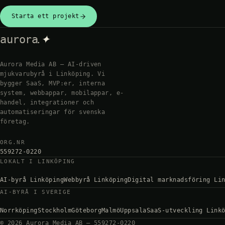
Starta ett projekt
.✦
aurora
Aurora Media AB — AI-driven
mjukvarubyrå i Linköping. Vi
bygger SaaS, MVP:er, interna
system, webbappar, mobilappar, e-
handel, integrationer och
automatiseringar för svenska
företag.
ORG.NR
559272-0220
LOKALT I LINKÖPING
AI-byrå Linköping
Webbyrå Linköping
Digital marknadsföring Li
AI-BYRÅ I SVERIGE
Norrköping
Stockholm
Göteborg
Malmö
Uppsala
SaaS-utveckling Link
©
2026
Aurora Media AB — 559272-0220