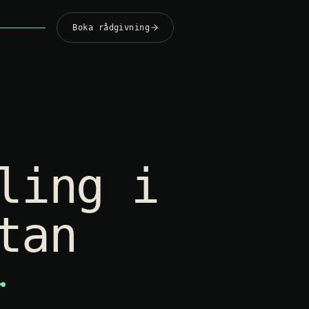
Boka rådgivning
ling i
tan
r