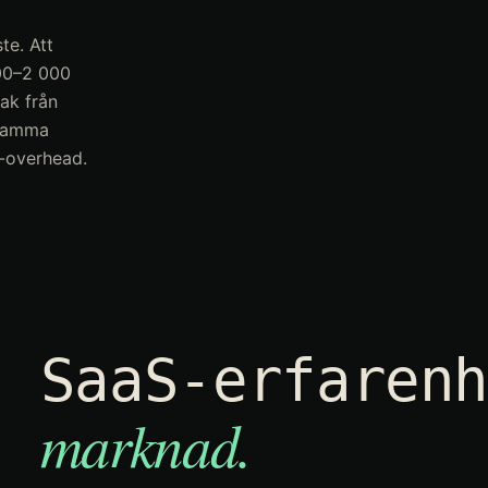
te. Att
00–2 000
ak från
– samma
-overhead.
SaaS-erfaren
marknad.