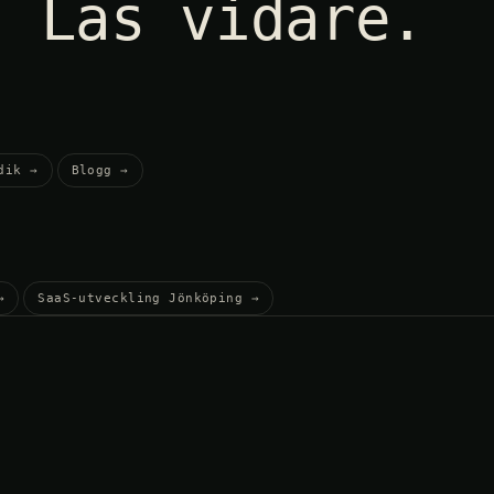
Läs vidare.
dik
→
Blogg
→
→
SaaS-utveckling Jönköping
→