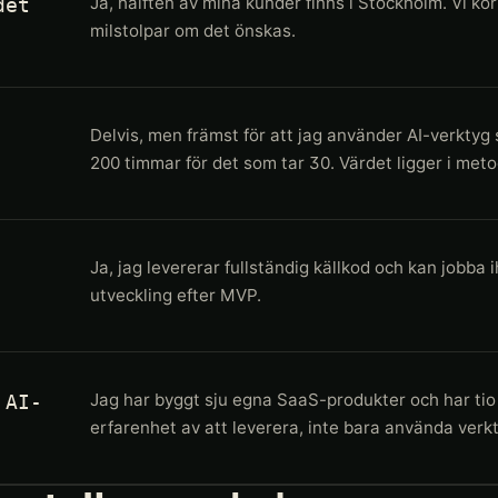
Ja, hälften av mina kunder finns i Stockholm. Vi kö
det
milstolpar om det önskas.
Delvis, men främst för att jag använder AI-verkty
200 timmar för det som tar 30. Värdet ligger i metod
Ja, jag levererar fullständig källkod och kan jobb
utveckling efter MVP.
Jag har byggt sju egna SaaS-produkter och har tio
 AI-
erfarenhet av att leverera, inte bara använda verk