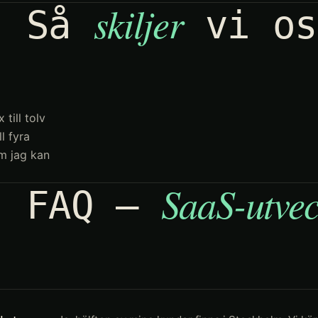
skiljer
Så
vi os
till tolv
l fyra
m jag kan
SaaS-utvec
FAQ —