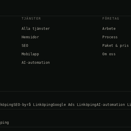
TJÄNSTER
FÖRETAG
Alla tjänster
Arbete
Hemsidor
Process
SEO
Paket & pris
Mobilapp
Om oss
AI-automation
nköping
SEO-byrå Linköping
Google Ads Linköping
AI-automation L
öping