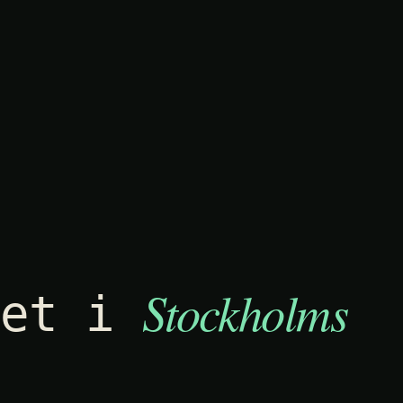
Stockholm
s
het i