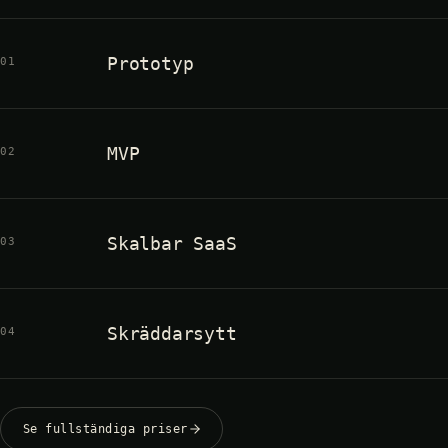
Prototyp
01
MVP
02
Skalbar SaaS
03
Skräddarsytt
04
Se fullständiga priser