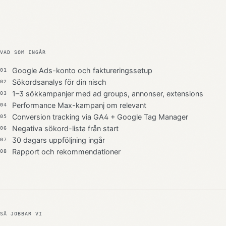
VAD SOM INGÅR
Google Ads-konto och faktureringssetup
01
Sökordsanalys för din nisch
02
1–3 sökkampanjer med ad groups, annonser, extensions
03
Performance Max-kampanj om relevant
04
Conversion tracking via GA4 + Google Tag Manager
05
Negativa sökord-lista från start
06
30 dagars uppföljning ingår
07
Rapport och rekommendationer
08
SÅ JOBBAR VI