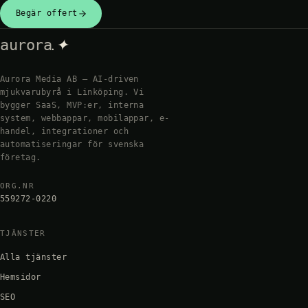
Begär offert
.✦
aurora
Aurora Media AB — AI-driven
mjukvarubyrå i Linköping. Vi
bygger SaaS, MVP:er, interna
system, webbappar, mobilappar, e-
handel, integrationer och
automatiseringar för svenska
företag.
ORG.NR
559272-0220
TJÄNSTER
Alla tjänster
Hemsidor
SEO