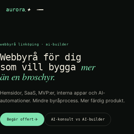
.✦
aurora
webbyrå linköping · ai-builder
Webbyrå för dig
mer
som vill bygga
än en broschyr.
Hemsidor, SaaS, MVP:er, interna appar och AI-
automationer. Mindre byråprocess. Mer färdig produkt.
Begär offert
AI-konsult vs AI-builder